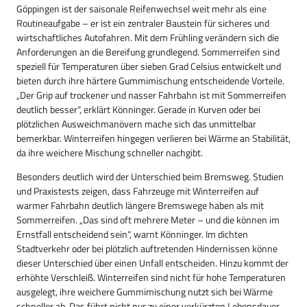
Göppingen ist der saisonale Reifenwechsel weit mehr als eine
Routineaufgabe – er ist ein zentraler Baustein für sicheres und
wirtschaftliches Autofahren. Mit dem Frühling verändern sich die
Anforderungen an die Bereifung grundlegend. Sommerreifen sind
speziell für Temperaturen über sieben Grad Celsius entwickelt und
bieten durch ihre härtere Gummimischung entscheidende Vorteile.
„Der Grip auf trockener und nasser Fahrbahn ist mit Sommerreifen
deutlich besser“, erklärt Könninger. Gerade in Kurven oder bei
plötzlichen Ausweichmanövern mache sich das unmittelbar
bemerkbar. Winterreifen hingegen verlieren bei Wärme an Stabilität,
da ihre weichere Mischung schneller nachgibt.
Besonders deutlich wird der Unterschied beim Bremsweg. Studien
und Praxistests zeigen, dass Fahrzeuge mit Winterreifen auf
warmer Fahrbahn deutlich längere Bremswege haben als mit
Sommerreifen. „Das sind oft mehrere Meter – und die können im
Ernstfall entscheidend sein“, warnt Könninger. Im dichten
Stadtverkehr oder bei plötzlich auftretenden Hindernissen könne
dieser Unterschied über einen Unfall entscheiden. Hinzu kommt der
erhöhte Verschleiß. Winterreifen sind nicht für hohe Temperaturen
ausgelegt, ihre weichere Gummimischung nutzt sich bei Wärme
schneller ab. Das führt nicht nur zu einer verkürzten Lebensdauer,