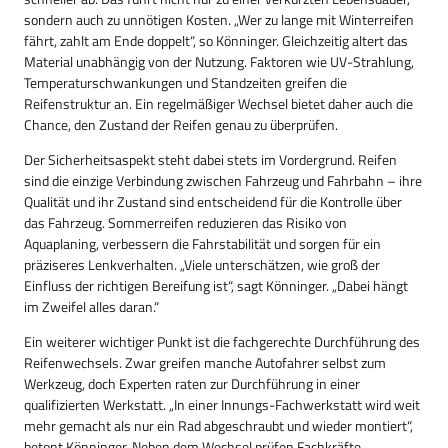
sondern auch zu unnötigen Kosten. „Wer zu lange mit Winterreifen
fährt, zahlt am Ende doppelt“, so Könninger. Gleichzeitig altert das
Material unabhängig von der Nutzung. Faktoren wie UV-Strahlung,
Temperaturschwankungen und Standzeiten greifen die
Reifenstruktur an. Ein regelmäßiger Wechsel bietet daher auch die
Chance, den Zustand der Reifen genau zu überprüfen.
Der Sicherheitsaspekt steht dabei stets im Vordergrund. Reifen
sind die einzige Verbindung zwischen Fahrzeug und Fahrbahn – ihre
Qualität und ihr Zustand sind entscheidend für die Kontrolle über
das Fahrzeug. Sommerreifen reduzieren das Risiko von
Aquaplaning, verbessern die Fahrstabilität und sorgen für ein
präziseres Lenkverhalten. „Viele unterschätzen, wie groß der
Einfluss der richtigen Bereifung ist“, sagt Könninger. „Dabei hängt
im Zweifel alles daran.“
Ein weiterer wichtiger Punkt ist die fachgerechte Durchführung des
Reifenwechsels. Zwar greifen manche Autofahrer selbst zum
Werkzeug, doch Experten raten zur Durchführung in einer
qualifizierten Werkstatt. „In einer Innungs-Fachwerkstatt wird weit
mehr gemacht als nur ein Rad abgeschraubt und wieder montiert“,
betont Könninger. Neben dem Wechsel prüfen Fachkräfte